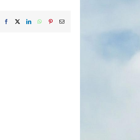
Facebook
X
LinkedIn
WhatsApp
Pinterest
Email