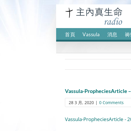
Skip
to
content
首頁
Vassula
消息
祷
Vassula-PropheciesArticle 
28 3 月, 2020
|
0 Comments
Vassula-PropheciesArticle - 