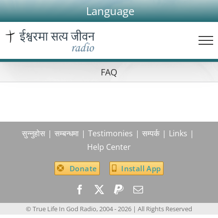
Skip
Language
to
content
FAQ
सुन्नुहोस
सम्बन्धमा
Testimonies
सम्पर्क
Links
Help Center
Donate
Install App
© True Life In God Radio, 2004 -
2026
| All Rights Reserved