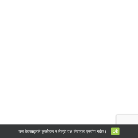
Ok
यस वेबसाइटले कुकीहरू र तेस्रो पक्ष सेवाहरू प्रयोग गर्दछ।