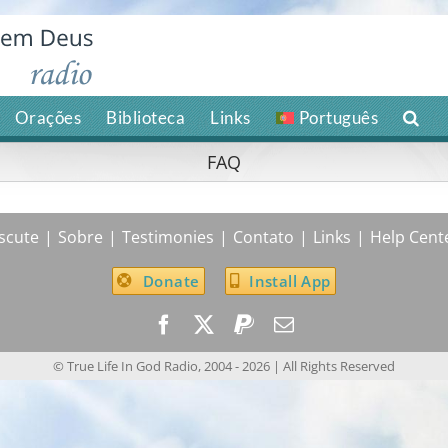
Orações
Biblioteca
Links
Português
FAQ
scute
Sobre
Testimonies
Contato
Links
Help Cent
Donate
Install App
© True Life In God Radio, 2004 -
2026
| All Rights Reserved