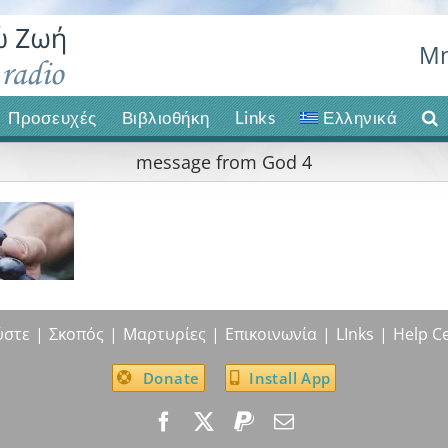
Μη
Προσευχές
Βιβλιοθήκη
Links
Ελληνικά
message from God 4
ύστε
Σκοπός
Μαρτυρίες
Επικοινωνία
LInks
Help C
Donate
Install App