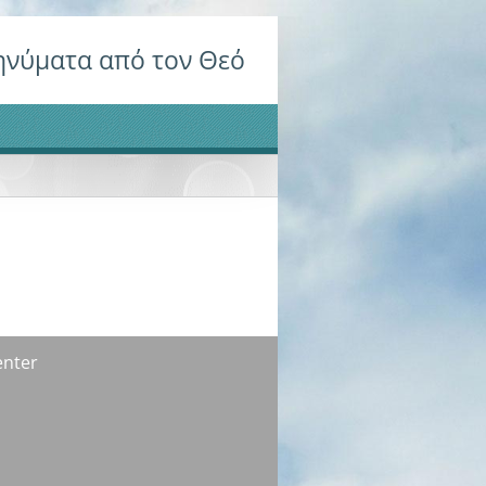
νύματα από τον Θεό
enter