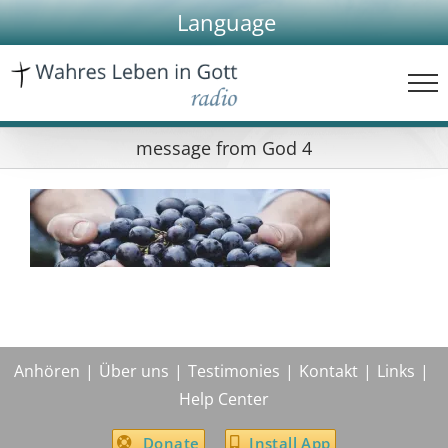
Skip
Language
to
content
message from God 4
Anhören
Über uns
Testimonies
Kontakt
Links
Help Center
Donate
Install App