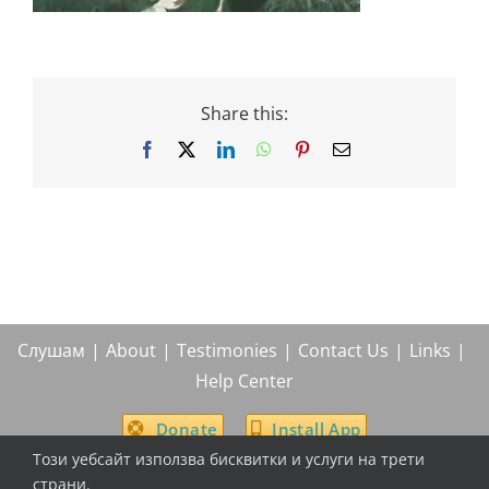
Share this:
Facebook
X
LinkedIn
WhatsApp
Pinterest
Email
Слушам
About
Testimonies
Contact Us
Links
Help Center
Donate
Install App
Този уебсайт използва бисквитки и услуги на трети
страни.