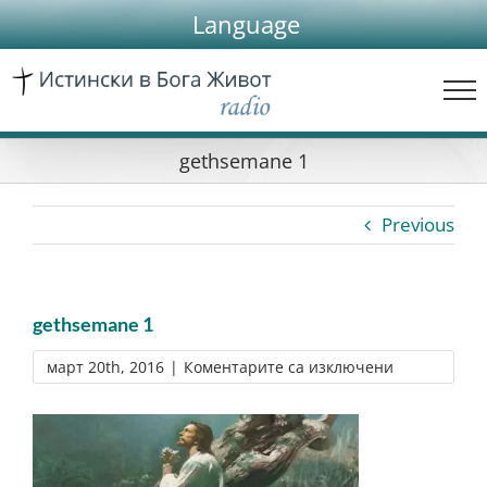
Skip
Language
to
content
gethsemane 1
Previous
gethsemane 1
за
март 20th, 2016
|
Коментарите са изключени
gethsemane
1