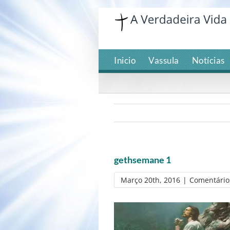
Skip
to
content
Inicio
Vassula
Notícias
gethsemane 1
Março 20th, 2016
|
Comentário