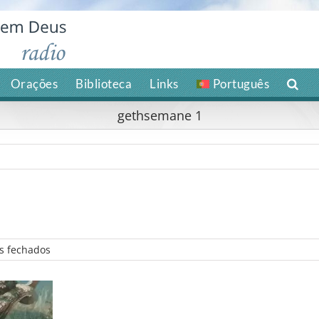
Orações
Biblioteca
Links
Português
gethsemane 1
em
s fechados
gethsemane
1