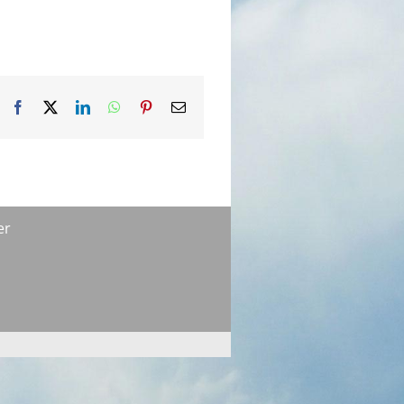
Facebook
X
LinkedIn
WhatsApp
Pinterest
Email
er