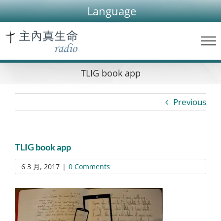
Skip
Language
to
content
TLIG book app
Previous
TLIG book app
6 3 月, 2017
|
0 Comments