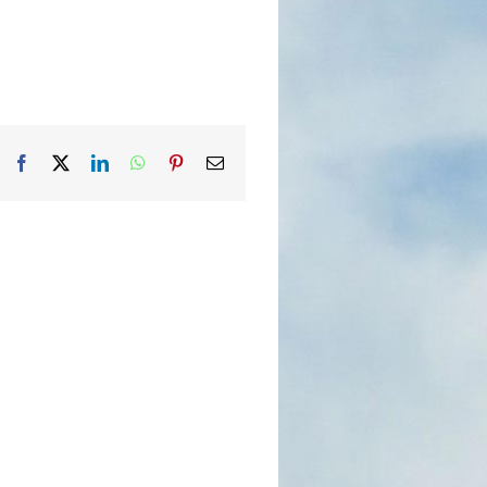
Facebook
X
LinkedIn
WhatsApp
Pinterest
Email