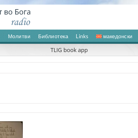
и
Молитви
Библиотека
Links
македонски
TLIG book app