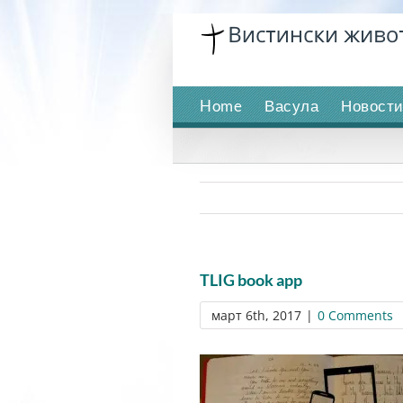
Skip
to
content
Home
Васула
Новост
TLIG book app
март 6th, 2017
|
0 Comments