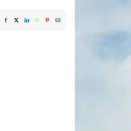
Facebook
X
LinkedIn
WhatsApp
Pinterest
Email