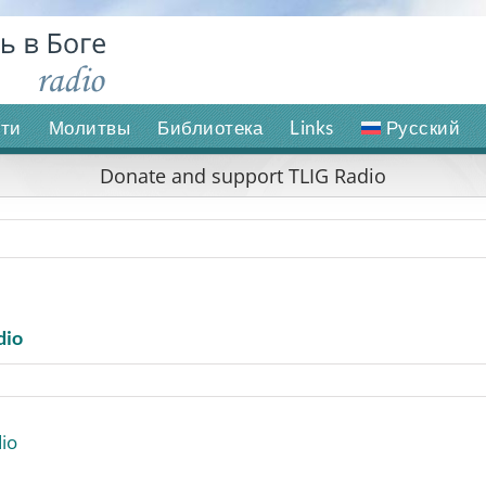
ти
Молитвы
Библиотека
Links
Русский
Donate and support TLIG Radio
dio
io