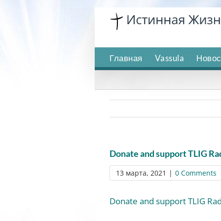
Skip
to
content
Главная
Vassula
Новос
Donate and support TLIG Ra
13 марта, 2021
|
0 Comments
Donate and support TLIG Rad