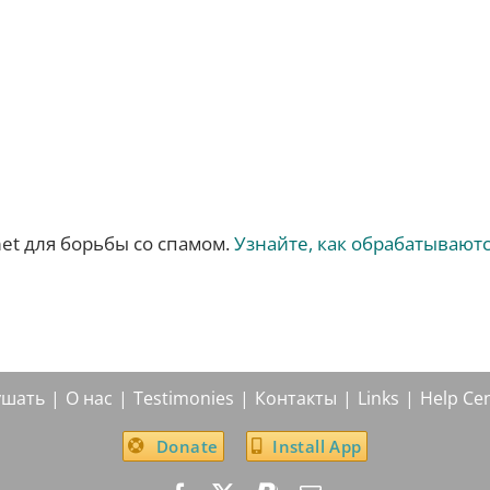
met для борьбы со спамом.
Узнайте, как обрабатывают
ушать
О нас
Testimonies
Контакты
Links
Help Ce
Donate
Install App