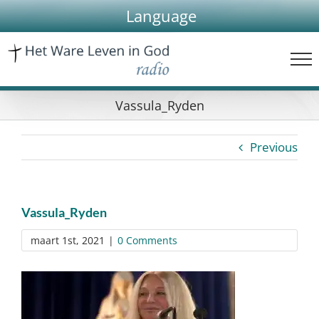
Skip
Language
to
content
Vassula_Ryden
Previous
Vassula_Ryden
maart 1st, 2021
|
0 Comments