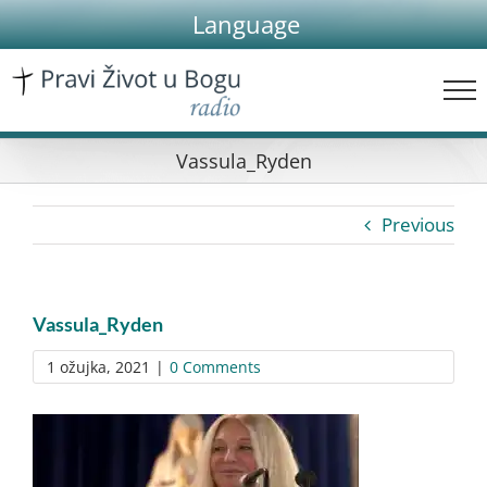
Skip
Language
to
content
Vassula_Ryden
Previous
Vassula_Ryden
1 ožujka, 2021
|
0 Comments