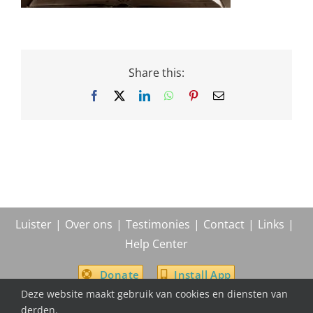
Share this:
Facebook
X
LinkedIn
WhatsApp
Pinterest
Email
Luister
Over ons
Testimonies
Contact
Links
Help Center
Donate
Install App
Deze website maakt gebruik van cookies en diensten van
derden.