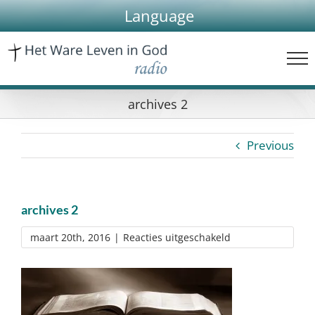
Skip
Language
to
content
archives 2
Previous
archives 2
voor
maart 20th, 2016
|
Reacties uitgeschakeld
archives
2