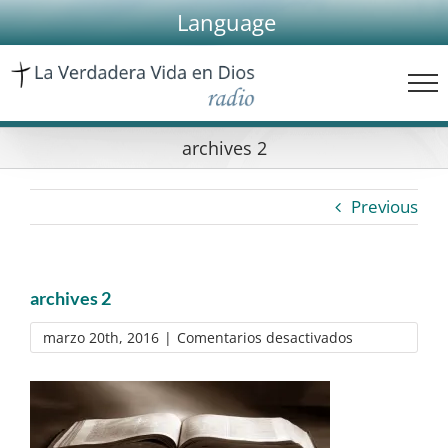
Skip
Language
to
content
archives 2
Previous
archives 2
en
marzo 20th, 2016
|
Comentarios desactivados
archives
2