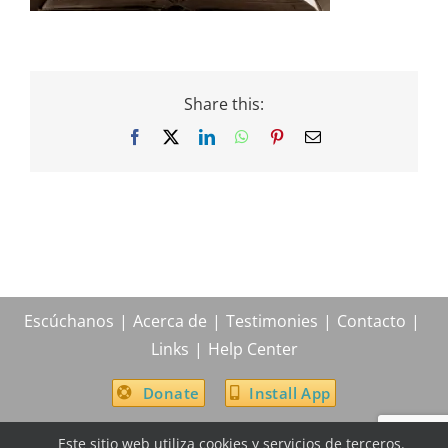
Share this:
Facebook
X
LinkedIn
WhatsApp
Pinterest
Email
Escúchanos
Acerca de
Testimonies
Contacto
Links
Help Center
Donate
Install App
Este sitio web utiliza cookies y servicios de terceros.