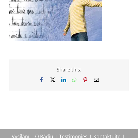
Share this:
Facebook
X
LinkedIn
WhatsApp
Pinterest
Email
Vysílání
O Rádiu
Testimonies
Kontaktujte