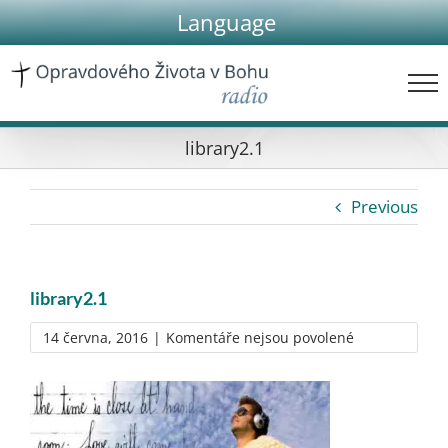
Skip
Language
to
content
library2.1
Previous
library2.1
u
14 června, 2016
|
Komentáře nejsou povolené
textu
s
názvem
library2.1