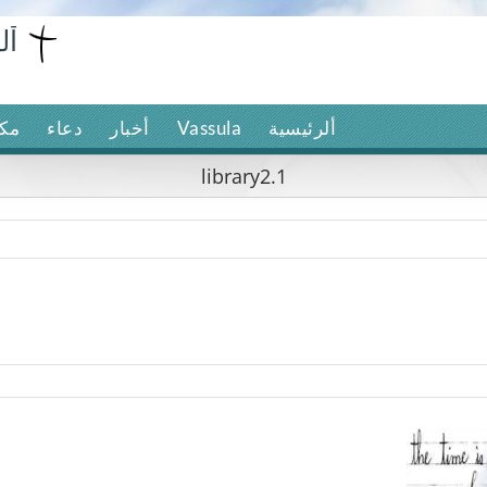
ألرئيسية
Vassula
أخبار
دعاء
مكت
library2.1
lib