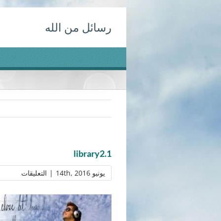
Ski
رسائل من الله
t
conten
library2.1
على
يونيو 14th, 2016
|
التعليقات
rary2.1
مغلقة