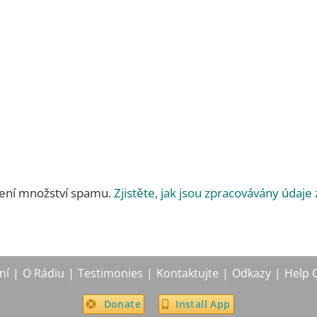
žení množství spamu.
Zjistěte, jak jsou zpracovávány údaje
ní
O Rádiu
Testimonies
Kontaktujte
Odkazy
Help 
Donate
Install App