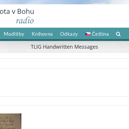
Modlitby
Knihovna
Odkazy
Čeština
TLIG Handwritten Messages
s