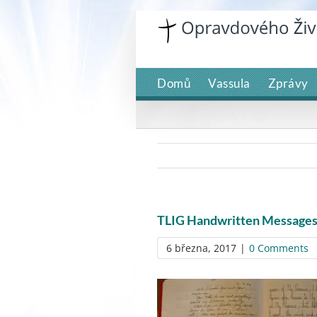
Skip
to
content
Domů
Vassula
Zprávy
TLIG Handwritten Message
6 března, 2017
|
0 Comments