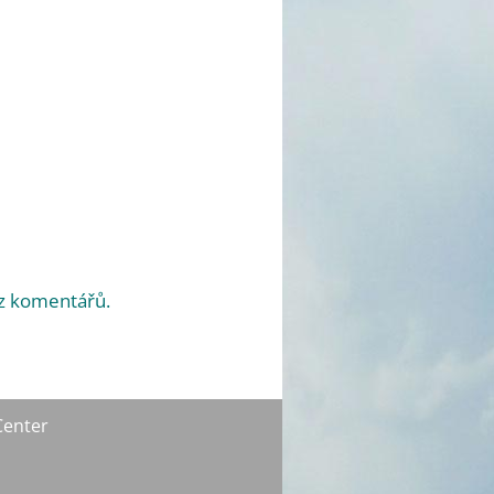
 z komentářů.
Center