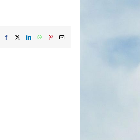
Facebook
X
LinkedIn
WhatsApp
Pinterest
Email