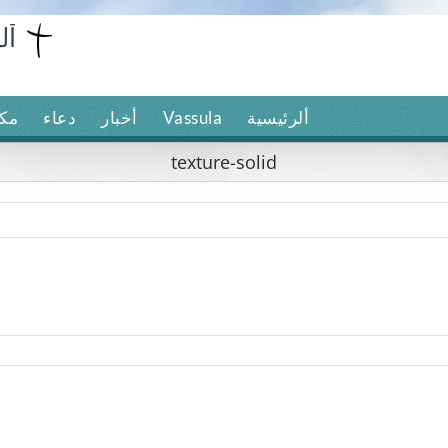
ألرئيسية
Vassula
أخبار
دعاء
مكت
texture-solid