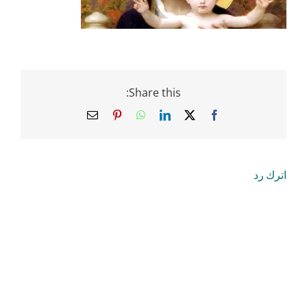
Share this:
Email
Pinterest
WhatsApp
LinkedIn
Facebook
X
اترك رد