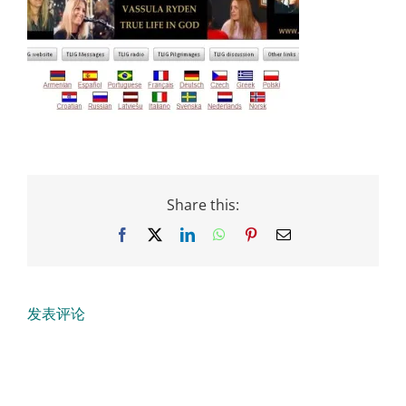
Share this:
Facebook
X
LinkedIn
WhatsApp
Pinterest
Email
发表评论