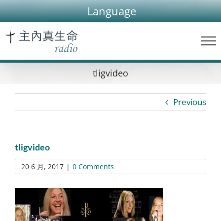
Skip
Language
to
content
tligvideo
Previous
tligvideo
20 6 月, 2017
|
0 Comments