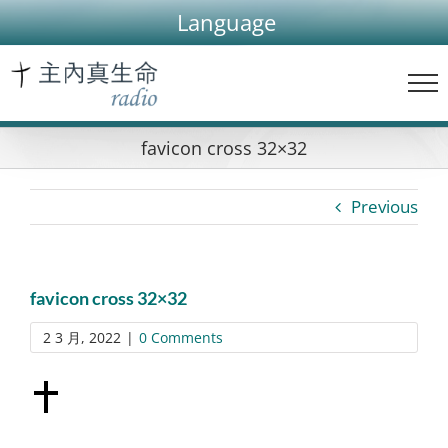
Skip
Language
to
content
favicon cross 32×32
Previous
favicon cross 32×32
2 3 月, 2022
|
0 Comments