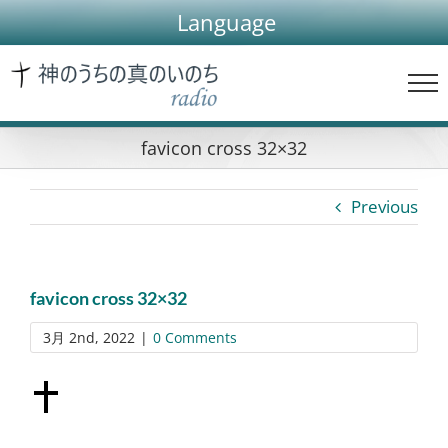
Skip
Language
to
content
favicon cross 32×32
Previous
favicon cross 32×32
3月 2nd, 2022
|
0 Comments