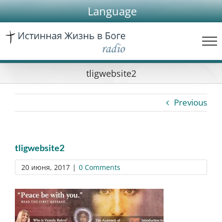
Skip
Language
to
content
tligwebsite2
Previous
tligwebsite2
20 июня, 2017
|
0 Comments