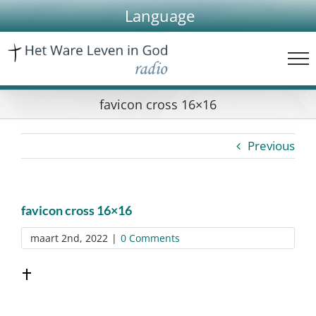
Skip
Language
to
content
favicon cross 16×16
Previous
favicon cross 16×16
maart 2nd, 2022
|
0 Comments