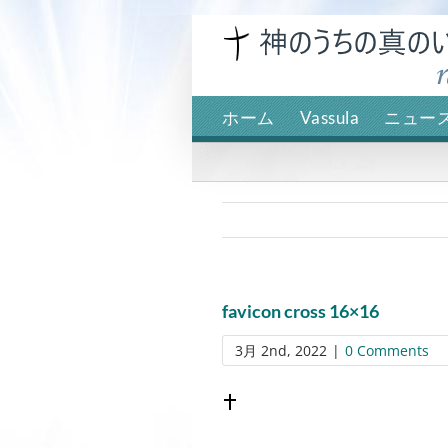
Skip
to
content
ホーム
Vassula
ニュー
favicon cross 16×16
3月 2nd, 2022
|
0 Comments