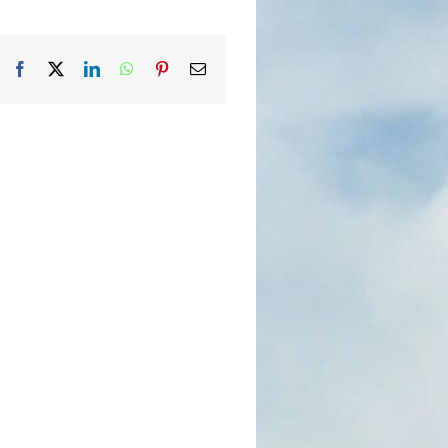
Facebook
X
LinkedIn
WhatsApp
Pinterest
Email