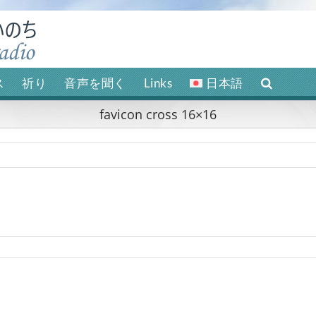
ス
祈り
音声を聞く
Links
日本語
favicon cross 16×16