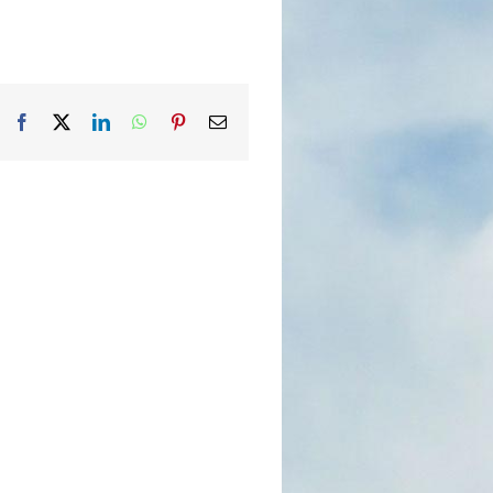
Facebook
X
LinkedIn
WhatsApp
Pinterest
Email