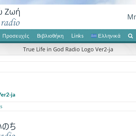
Μη
Προσευχές
Βιβλιοθήκη
Links
Ελληνικά
True Life in God Radio Logo Ver2-ja
Ver2-ja
s