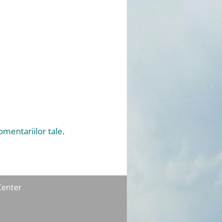
omentariilor tale
.
Center