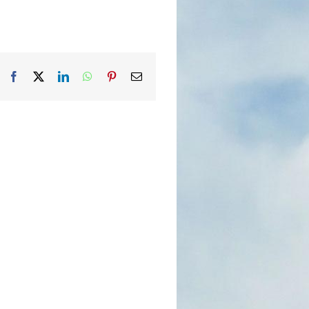
Facebook
X
LinkedIn
WhatsApp
Pinterest
Email