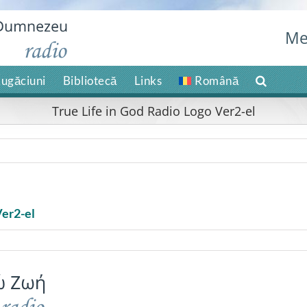
Me
ugăciuni
Bibliotecă
Links
Română
True Life in God Radio Logo Ver2-el
Ver2-el