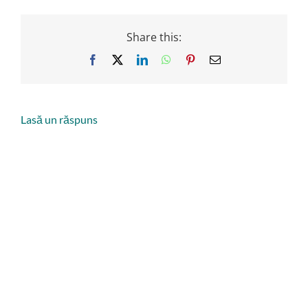
Share this:
Facebook
X
LinkedIn
WhatsApp
Pinterest
Email
Lasă un răspuns