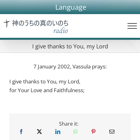
Skip
Language
to
content
I give thanks to You, my Lord
7 January 2002, Vassula prays:
I give thanks to You, my Lord,
for Your Love and Faithfulness;
Share it: