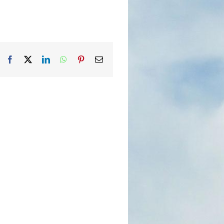
Facebook
X
LinkedIn
WhatsApp
Pinterest
Email