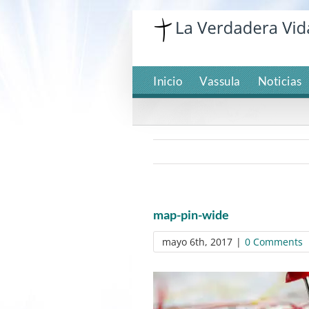
Skip
to
content
Inicio
Vassula
Noticias
map-pin-wide
mayo 6th, 2017
|
0 Comments